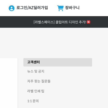
로그인/AZ딜러가입
장바구니
ing...
[공지] ZPrinter ZP-4121B 정식 출시 안내
[라벨스페이스] 클립아트 디자인 추가!
[공지] 택배 없는 날 & 광복절 배송안내
[공지] 라벨프라자 사이트 리뉴얼 안내
[공지] 고객센터 운영시간 및 내선번호 변경 안내
[공지] 라벨프라자 무료배송 기준 금액 변경 안내
고객센터
뉴스 및 공지
자주 찾는 질문들
라벨 인쇄 팁
1:1 문의