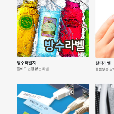
방수라벨지
찰딱라벨
물에도 번짐 없는 라벨
들뜸없는 강