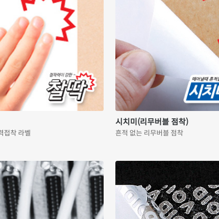
시치미(리무버블 점착)
력접착 라벨
흔적 없는 리무버블 점착