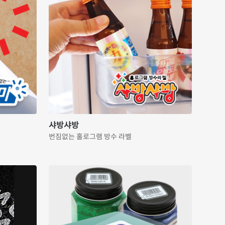
샤방샤방
번짐없는 홀로그램 방수 라벨