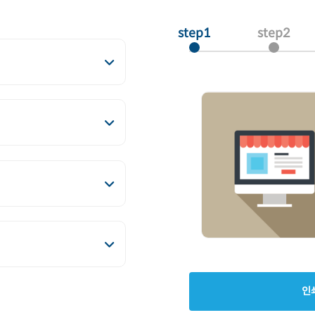
step1
step2
인