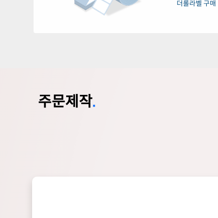
더롤라벨 구매
주문제작
.