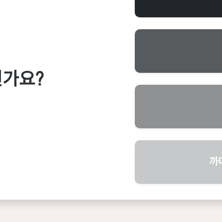
신가요?
까