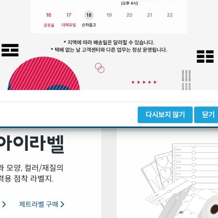
다시보지 않기
닫기
 모양, 컬러/재질의
력용 점착 라벨지.
매
제트라벨 구매