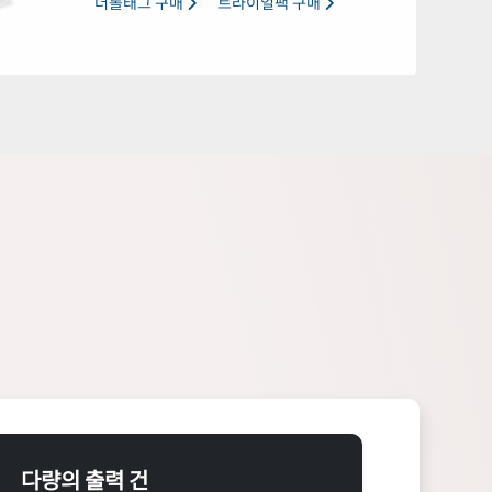
더롤태그 구매
트라이얼팩 구매
다량의 출력 건