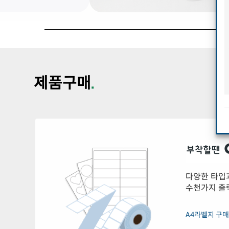
제품구매
.
다양한 타입과
수천가지 출
A4라벨지 구