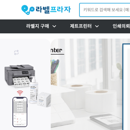
라벨지 구매
제트프린터
인쇄의뢰