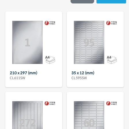
210 x 297 (mm)
35 x 12 (mm)
CL611SW
CL595SW