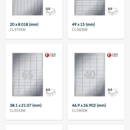
20 x 8.018 (mm)
49 x 15 (mm)
CL572SW
CL560SW
38.1 x 21.07 (mm)
46.9 x 26.902 (mm)
CL551SW
CL540SW