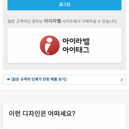
로그인
연녹색 모조
재질설명
CL834G-DX044
잉크젯, 레이저 겸용
아이라벨
일반 고객이신 경우는
사이트에서 구매하실 수 있습니다.
분홍색 모조
재질설명
CL834P-DX044
잉크젯, 레이저 겸용
연노란색 모조
재질설명
CL834Y-DX044
잉크젯, 레이저 겸용
갈색 크라프트
재질설명
CL834KR-DX044
잉크젯, 레이저 겸용
☞ [같은 규격의 인쇄가 안된 제품 보기]
노란색 모조
재질설명
CL834TY-DX044
잉크젯, 레이저 겸용
흰색 모조 잉크젯
재질설명
CJ834-DX044
잉크젯 전용
이런 디자인은 어떠세요?
흰색 무광 방수 잉크젯
재질설명