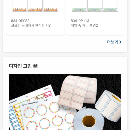
834-DP113
834-DP082
게임 속 거리 풍경2
고요한 동네에서 한적한 시간
더보기
디자인 고민 끝!