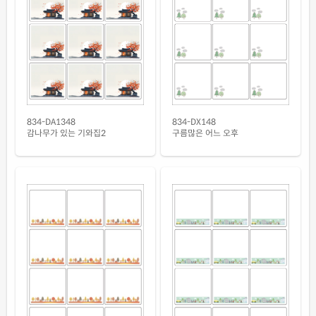
CL834MP-DX044
레이저 전용
흰색 무광 방수 시치미 레이저
재질설명
RV834MP-DX044
레이저 전용
투명(25μm) 방수 레이저
재질설명
CL834TT-DX044
레이저 전용
834-DA1348
834-DX148
투명(50μm) 방수 레이저
재질설명
감나무가 있는 기와집2
구름많은 어느 오후
CL834LT-DX044
레이저 전용