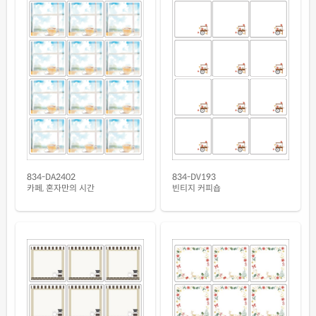
흰색 광택 방수 잉크젯
재질설명
CJ834LU-DV152
잉크젯 전용
흰색 무광 방수 시치미 잉크젯
재질설명
RV834WU-DV152
잉크젯 전용
흰색 광택 방수 시치미 잉크젯
재질설명
RV834LU-DV152
잉크젯 전용
흰색 광택 레이저
재질설명
CL834LG-DV152
레이저 전용
834-DV193
834-DA2402
빈티지 커피숍
카페, 혼자만의 시간
흰색 광택 시치미 레이저
재질설명
RV834LG-DV152
레이저 전용
흰색(50μm) 광택 방수 레이저
재질설명
CL834WP-DV152
레이저 전용
흰색 무광 방수 레이저
재질설명
CL834MP-DV152
레이저 전용