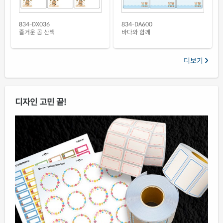
834-DX036
834-DA600
즐거운 곰 산책
바다와 함께
더보기
디자인 고민 끝!