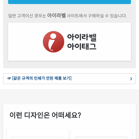
연녹색 모조
재질설명
CL834G-DV152
잉크젯, 레이저 겸용
아이라벨
일반 고객이신 경우는
사이트에서 구매하실 수 있습니다.
분홍색 모조
재질설명
CL834P-DV152
잉크젯, 레이저 겸용
연노란색 모조
재질설명
CL834Y-DV152
잉크젯, 레이저 겸용
갈색 크라프트
재질설명
CL834KR-DV152
잉크젯, 레이저 겸용
☞ [같은 규격의 인쇄가 안된 제품 보기]
노란색 모조
재질설명
CL834TY-DV152
잉크젯, 레이저 겸용
흰색 모조 잉크젯
재질설명
CJ834-DV152
잉크젯 전용
이런 디자인은 어떠세요?
흰색 무광 방수 잉크젯
재질설명
CJ834WU-DV152
잉크젯 전용