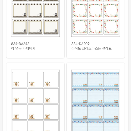
흰색 무광 방수 시치미 레이저
재질설명
RV834MP-DV152
레이저 전용
투명(25μm) 방수 레이저
재질설명
CL834TT-DV152
레이저 전용
834-DA242
834-DA209
투명(50μm) 방수 레이저
재질설명
창 넓은 카페에서
아직도 크리스마스는 설레요
CL834LT-DV152
레이저 전용