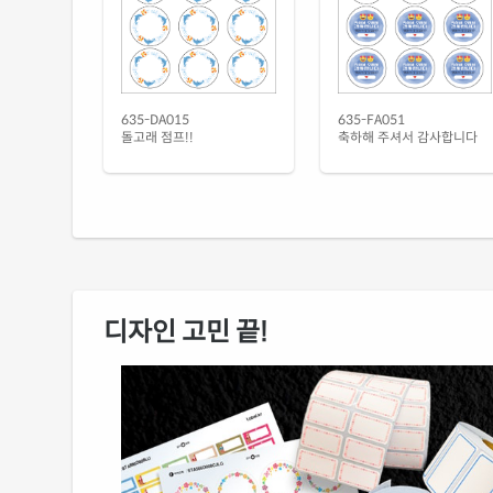
635-DA015
635-FA051
돌고래 점프!!
축하해 주셔서 감사합니다
디자인 고민 끝!