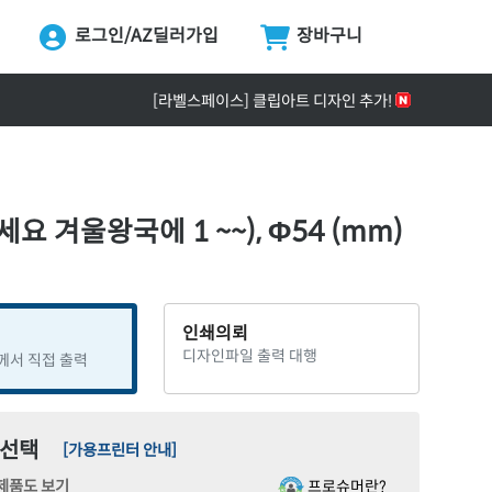
로그인/AZ딜러가입
장바구니
ing...
[공지] ZPrinter ZP-4121B 정식 출시 안내
[라벨스페이스] 클립아트 디자인 추가!
[공지] 택배 없는 날 & 광복절 배송안내
[공지] 라벨프라자 사이트 리뉴얼 안내
[공지] 고객센터 운영시간 및 내선번호 변경 안내
요 겨울왕국에 1 ~~), Φ54 (mm)
[공지] 라벨프라자 무료배송 기준 금액 변경 안내
인쇄의뢰
디자인파일 출력 대행
께서 직접 출력
 선택
[가용프린터 안내]
프로슈머란?
제품도 보기