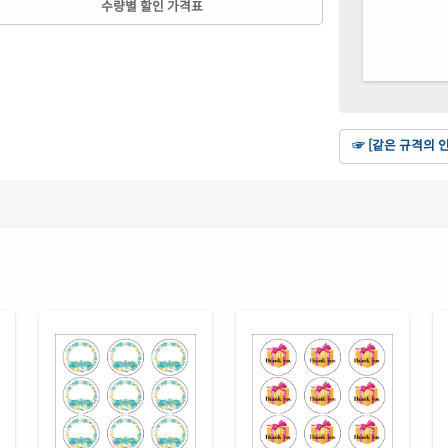
수량별 할인 가격표
CJ6
흰색
CL6
흰색
CL6
☞ [같은 규격의 
흰색
CL6
투명
CL6