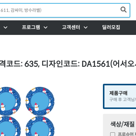
Load
프로그램
고객센터
딜러모집
코드: 635, 디자인코드: DA1561(어서오세
제품구매
구매 후 고객님
색상/재질
프로슈머 