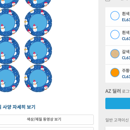
흰색
EL6
흰색
CL6
갈색
CL6
주황
CL6
흰색
AZ 딜러
로그
CJ6
 의 사양 자세히 보기
흰색
CJ6
색상/재질 동영상 보기
일반 고객이신
흰색