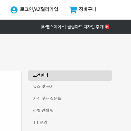
로그인/AZ딜러가입
장바구니
ing...
[공지] ZPrinter ZP-4121B 정식 출시 안내
[라벨스페이스] 클립아트 디자인 추가!
[공지] 택배 없는 날 & 광복절 배송안내
[공지] 라벨프라자 사이트 리뉴얼 안내
[공지] 고객센터 운영시간 및 내선번호 변경 안내
[공지] 라벨프라자 무료배송 기준 금액 변경 안내
고객센터
뉴스 및 공지
자주 찾는 질문들
라벨 인쇄 팁
1:1 문의