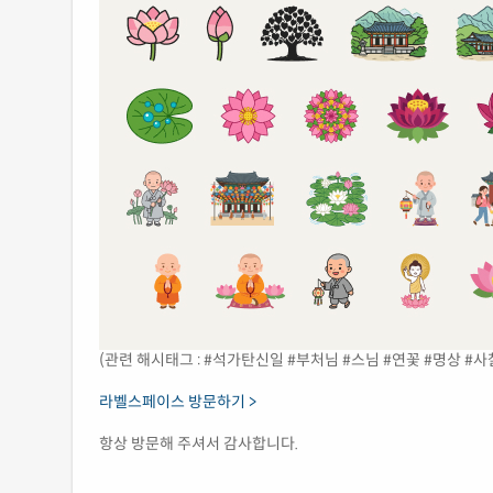
(관련 해시태그 : #석가탄신일 #부처님 #스님 #연꽃 #명상 #사
라벨스페이스 방문하기 >
항상 방문해 주셔서 감사합니다.