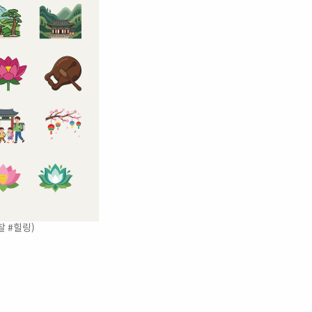
찰 #힐링)