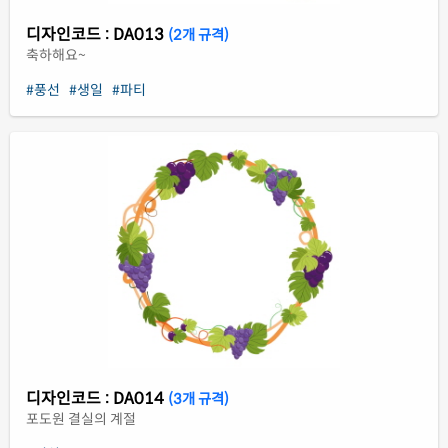
디자인코드 : DA013
(2개 규격)
축하해요~
#풍선
#생일
#파티
디자인코드 : DA014
(3개 규격)
포도원 결실의 계절