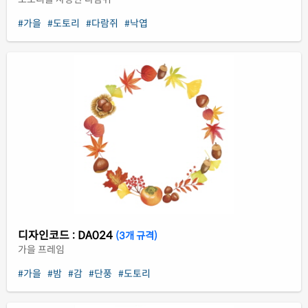
#가을
#도토리
#다람쥐
#낙엽
디자인코드 : DA024
(3개 규격)
가을 프레임
#가을
#밤
#감
#단풍
#도토리