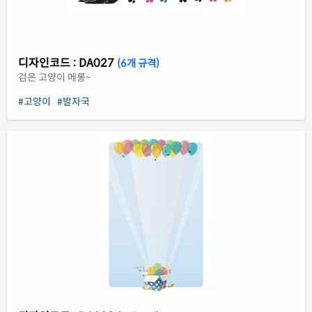
디자인코드 : DA027
(6개 규격)
검은 고양이 메롱~
#고양이
#발자국