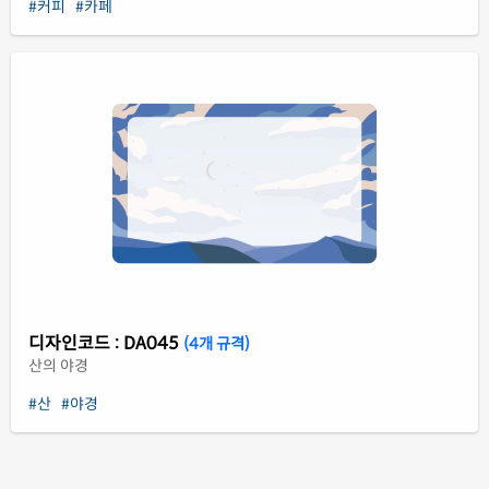
#커피
#카페
디자인코드 : DA045
(4개 규격)
산의 야경
#산
#야경