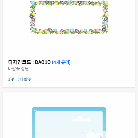
디자인코드 : DA010
(4개 규격)
나팔꽃 정원
#꽃
#나팔꽃