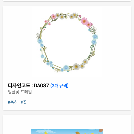
디자인코드 : DA037
(3개 규격)
덩쿨꽃 프레임
#축하
#꽃