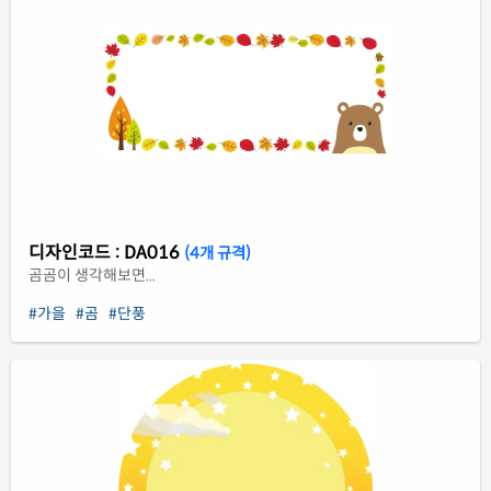
디자인코드 : DA016
(4개 규격)
곰곰이 생각해보면...
#가을
#곰
#단풍