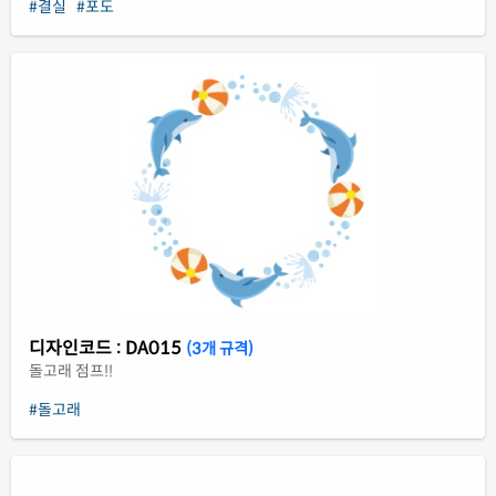
#결실
#포도
디자인코드 : DA015
(3개 규격)
돌고래 점프!!
#돌고래