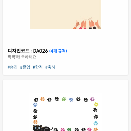
디자인코드 : DA026
(4개 규격)
짝짝짝! 축하해요
#승진
#졸업
#합격
#축하