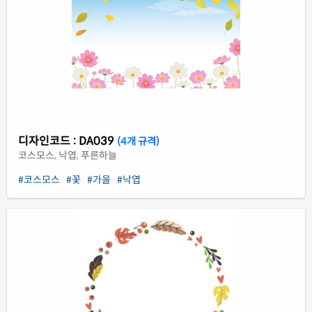
디자인코드 : DA039
(4개 규격)
코스모스, 낙엽, 푸른하늘
#코스모스
#꽃
#가을
#낙엽