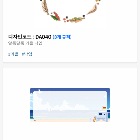
디자인코드 : DA040
(3개 규격)
알록달록 가을 낙엽
#가을
#낙엽