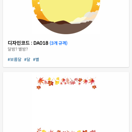
디자인코드 : DA018
(3개 규격)
달밤? 별밤?
#보름달
#달
#별