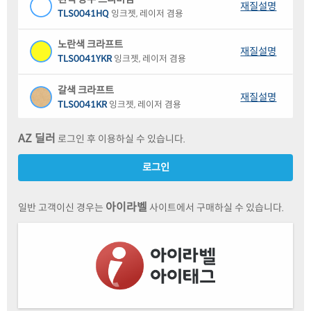
재질설명
TLS0041HQ
잉크젯, 레이저 겸용
노란색 크라프트
재질설명
TLS0041YKR
잉크젯, 레이저 겸용
갈색 크라프트
재질설명
TLS0041KR
잉크젯, 레이저 겸용
흰색 부직포 레이저
AZ 딜러
로그인 후 이용하실 수 있습니다.
재질설명
TLS0041NW
레이저 전용
로그인
흰색(195μm) 방수 레이저
재질설명
TLS0041WP
레이저 전용
아이라벨
일반 고객이신 경우는
사이트에서 구매하실 수 있습니다.
반투명 방수 레이저
재질설명
TLS0041TP
레이저 전용
노란색(195μm) 방수 레이저
재질설명
TLS0041YP
레이저 전용