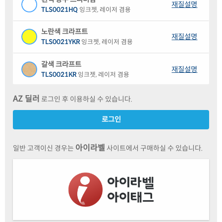
재질설명
TLS0021HQ
잉크젯, 레이저 겸용
노란색 크라프트
재질설명
TLS0021YKR
잉크젯, 레이저 겸용
갈색 크라프트
재질설명
TLS0021KR
잉크젯, 레이저 겸용
흰색 부직포 레이저
AZ 딜러
로그인 후 이용하실 수 있습니다.
재질설명
TLS0021NW
레이저 전용
로그인
흰색(115μm) 방수 레이저
[대체]
재질설명
TLS0021WP
레이저 전용
아이라벨
일반 고객이신 경우는
사이트에서 구매하실 수 있습니다.
흰색(200μm) 방수 레이저
재질설명
TLS0021XP
레이저 전용
반투명 방수 레이저
재질설명
TLS0021TP
레이저 전용